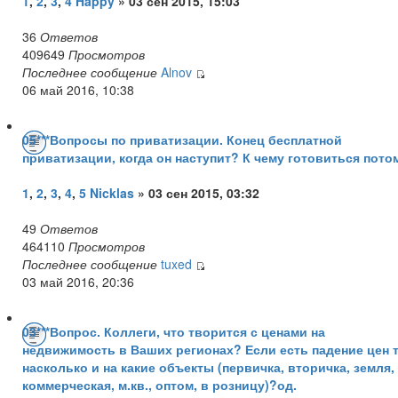
1
,
2
,
3
,
4
Happy
» 03 сен 2015, 15:03
36
Ответов
409649
Просмотров
Последнее сообщение
Alnov
06 май 2016, 10:38
05***Вопросы по приватизации. Конец бесплатной
приватизации, когда он наступит? К чему готовиться пото
1
,
2
,
3
,
4
,
5
Nicklas
» 03 сен 2015, 03:32
49
Ответов
464110
Просмотров
Последнее сообщение
tuxed
03 май 2016, 20:36
03***Вопрос. Коллеги, что творится с ценами на
недвижимость в Ваших регионах? Если есть падение цен 
насколько и на какие объекты (первичка, вторичка, земля,
коммерческая, м.кв., оптом, в розницу)?од.