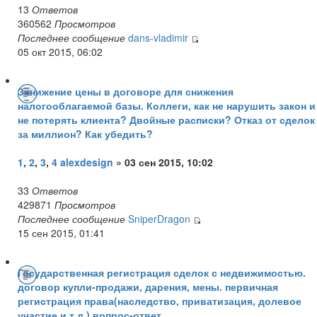
13
Ответов
360562
Просмотров
Последнее сообщение
dans-vladimir
05 окт 2015, 06:02
Занижение цены в договоре для снижения
налогооблагаемой базы. Коллеги, как не нарушить закон и
не потерять клиента? Двойные расписки? Отказ от сделок
за миллион? Как убедить?
1
,
2
,
3
,
4
alexdesign
» 03 сен 2015, 10:02
33
Ответов
429871
Просмотров
Последнее сообщение
SniperDragon
15 сен 2015, 01:41
Государственная регистрация сделок с недвижимостью.
договор купли-продажи, дарения, мены. первичная
регистрация права(наследство, приватизация, долевое
участие и т.д.) вопрос-ответ.....