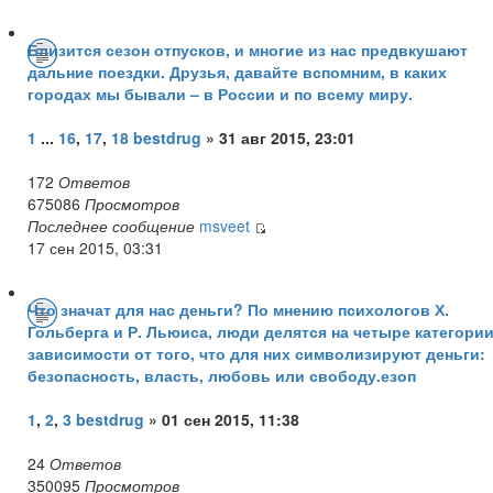
Близится сезон отпусков, и многие из нас предвкушают
дальние поездки. Друзья, давайте вспомним, в каких
городах мы бывали – в России и по всему миру.
1
...
16
,
17
,
18
bestdrug
» 31 авг 2015, 23:01
172
Ответов
675086
Просмотров
Последнее сообщение
msveet
17 сен 2015, 03:31
Что значат для нас деньги? По мнению психологов Х.
Гольберга и Р. Льюиса, люди делятся на четыре категории
зависимости от того, что для них символизируют деньги:
безопасность, власть, любовь или свободу.езоп
1
,
2
,
3
bestdrug
» 01 сен 2015, 11:38
24
Ответов
350095
Просмотров