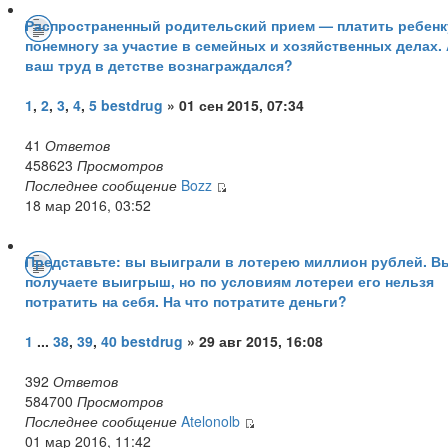
Распространенный родительский прием — платить ребенк
понемногу за участие в семейных и хозяйственных делах.
ваш труд в детстве вознаграждался?
1
,
2
,
3
,
4
,
5
bestdrug
» 01 сен 2015, 07:34
41
Ответов
458623
Просмотров
Последнее сообщение
Bozz
18 мар 2016, 03:52
Представьте: вы выиграли в лотерею миллион рублей. В
получаете выигрыш, но по условиям лотереи его нельзя
потратить на себя. На что потратите деньги?
1
...
38
,
39
,
40
bestdrug
» 29 авг 2015, 16:08
392
Ответов
584700
Просмотров
Последнее сообщение
Atelonolb
01 мар 2016, 11:42