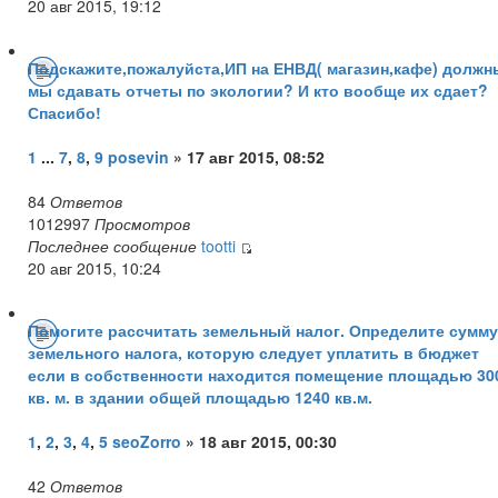
20 авг 2015, 19:12
Подскажите,пожалуйста,ИП на ЕНВД( магазин,кафе) должн
мы сдавать отчеты по экологии? И кто вообще их сдает?
Спасибо!
1
...
7
,
8
,
9
posevin
» 17 авг 2015, 08:52
84
Ответов
1012997
Просмотров
Последнее сообщение
tootti
20 авг 2015, 10:24
Помогите рассчитать земельный налог. Определите сумму
земельного налога, которую следует уплатить в бюджет
если в собственности находится помещение площадью 30
кв. м. в здании общей площадью 1240 кв.м.
1
,
2
,
3
,
4
,
5
seoZorro
» 18 авг 2015, 00:30
42
Ответов