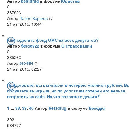
Автор
bestdrug
в форуме
Юристам
2
337993
Автор
Павел Хорьков
21 авг 2015, 18:44
Как поделить фонд ОМС на всех депутатов?
Автор
Sergey22
в форуме
О страховании
2
335263
Автор
seo4life
24 авг 2015, 02:27
Представьте: вы выиграли в лотерею миллион рублей. В
получаете выигрыш, но по условиям лотереи его нельзя
потратить на себя. На что потратите деньги?
1
...
38
,
39
,
40
Автор
bestdrug
в форуме
Беседка
392
584777