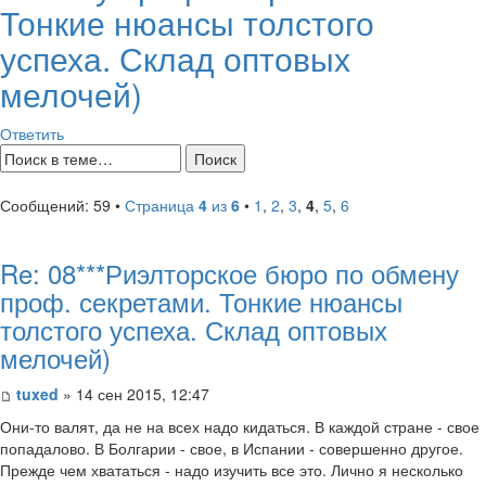
Тонкие нюансы толстого
успеха. Склад оптовых
мелочей)
Ответить
Сообщений: 59 •
Страница
4
из
6
•
1
,
2
,
3
,
4
,
5
,
6
Re: 08***Риэлторское бюро по обмену
проф. секретами. Тонкие нюансы
толстого успеха. Склад оптовых
мелочей)
tuxed
» 14 сен 2015, 12:47
Они-то валят, да не на всех надо кидаться. В каждой стране - свое
попадалово. В Болгарии - свое, в Испании - совершенно другое.
Прежде чем хвататься - надо изучить все это. Лично я несколько