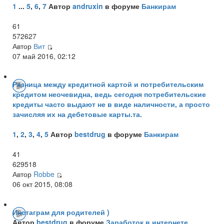
1
...
5
,
6
,
7
Автор
andruxin
в форуме
Банкирам
61
572627
Автор
Вит
07 май 2016, 02:12
Разница между кредитной картой и потребительским
кредитом неочевидна, ведь сегодня потребительские
кредиты часто выдают не в виде наличности, а просто
зачисляя их на дебетовые карты.та.
1
,
2
,
3
,
4
,
5
Автор
bestdrug
в форуме
Банкирам
41
629518
Автор
Robbe
06 окт 2015, 08:08
Инстаграм для родителей )
Автор
bestdrug
в форуме
Заработок в интернете