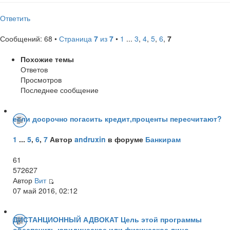
Ответить
Сообщений: 68 •
Страница
7
из
7
•
1
...
3
,
4
,
5
,
6
,
7
Похожие темы
Ответов
Просмотров
Последнее сообщение
если досрочно погасить кредит,проценты пересчитают?
1
...
5
,
6
,
7
Автор
andruxin
в форуме
Банкирам
61
572627
Автор
Вит
07 май 2016, 02:12
ДИСТАНЦИОННЫЙ АДВОКАТ Цель этой программы
обеспечить юридическое или физическое лицо