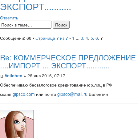
ЭКСПОРТ...........
Ответить
Сообщений: 68 •
Страница
7
из
7
•
1
...
3
,
4
,
5
,
6
,
7
Re: КОММЕРЧЕСКОЕ ПРЕДЛОЖЕНИЕ
....ИМПОРТ ... ЭКСПОРТ...........
Veilchen
» 26 янв 2016, 07:17
Обеспечиваю бесзалоговое кредитование юр.лиц в РФ.
скайп
gipsco.com
или почта
gipsco@mail.ru
Валентин