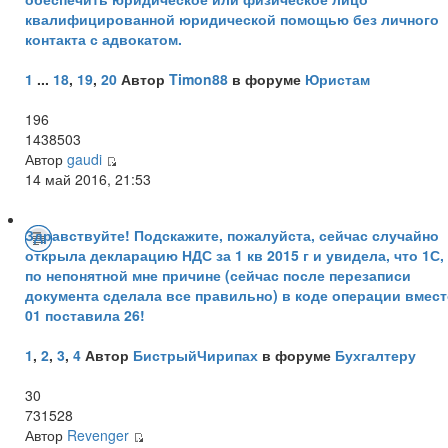
квалифицированной юридической помощью без личного
контакта с адвокатом.
1
...
18
,
19
,
20
Автор
Timon88
в форуме
Юристам
196
1438503
Автор
gaudi
14 май 2016, 21:53
Здравствуйте! Подскажите, пожалуйста, сейчас случайно
открыла декларацию НДС за 1 кв 2015 г и увидела, что 1С,
по непонятной мне причине (сейчас после перезаписи
документа сделала все правильно) в коде операции вмес
01 поставила 26!
1
,
2
,
3
,
4
Автор
БистрыйЧирипах
в форуме
Бухгалтеру
30
731528
Автор
Revenger