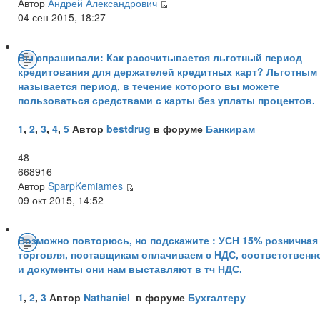
Автор
Андрей Александрович
04 сен 2015, 18:27
Вы спрашивали: Как рассчитывается льготный период
кредитования для держателей кредитных карт? Льготным
называется период, в течение которого вы можете
пользоваться средствами с карты без уплаты процентов.
1
,
2
,
3
,
4
,
5
Автор
bestdrug
в форуме
Банкирам
48
668916
Автор
SparpKemiames
09 окт 2015, 14:52
Возможно повторюсь, но подскажите : УСН 15% розничная
торговля, поставщикам оплачиваем с НДС, соответственн
и документы они нам выставляют в тч НДС.
1
,
2
,
3
Автор
Nathaniel
в форуме
Бухгалтеру