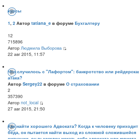
курсы
1
,
2
Автор
tatiana_e
в форуме
Бухгалтеру
12
715896
Автор
Людмила Выборова
22 авг 2015, 11:57
Что случилось с "Лафортом": банкротство или рейдерска
атака?
Автор
Sergey22
в форуме
О страховании
2
357390
Автор
not_local
27 авг 2015, 21:50
Как найти хорошего Адвоката? Когда к человеку приходит
беда, он пытается найти выход из сложной сложившейся
ситуации, он вынужден искать себе адвоката или юриста,