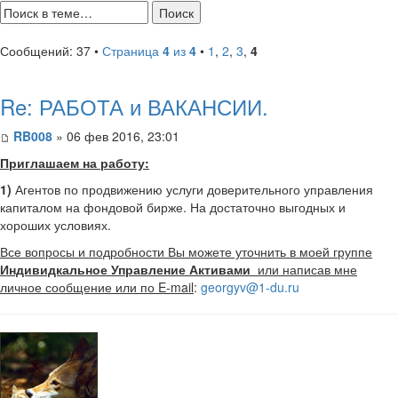
Сообщений: 37 •
Страница
4
из
4
•
1
,
2
,
3
,
4
Re: РАБОТА и ВАКАНСИИ.
RB008
» 06 фев 2016, 23:01
Приглашаем на работу:
1)
Агентов по продвижению услуги доверительного управления
капиталом на фондовой бирже. На достаточно выгодных и
хороших условиях.
Все вопросы и подробности Вы можете уточнить в моей группе
Индивидкальное Управление Активами
или написав мне
личное сообщение или по E-mail
:
georgyv@1-du.ru