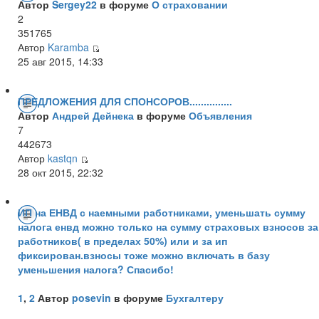
Автор
Sergey22
в форуме
О страховании
2
351765
Автор
Karamba
25 авг 2015, 14:33
ПРЕДЛОЖЕНИЯ ДЛЯ СПОНСОРОВ...............
Автор
Андрей Дейнека
в форуме
Объявления
7
442673
Автор
kastqn
28 окт 2015, 22:32
ИП на ЕНВД с наемными работниками, уменьшать сумму
налога енвд можно только на сумму страховых взносов за
работников( в пределах 50%) или и за ип
фиксирован.взносы тоже можно включать в базу
уменьшения налога? Спасибо!
1
,
2
Автор
posevin
в форуме
Бухгалтеру