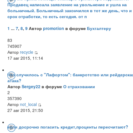
Продавец написала заявление на увольнение и ушла на
больничный. Больничный закончился в тот же день, что и
срок отработки, то есть сегодня. от п
1
...
7
,
8
,
9
Автор
promotion
в форуме
Бухгалтеру
83
745907
Автор
recycle
17 авг 2015, 11:14
Что случилось с "Лафортом": банкротство или рейдерска
атака?
Автор
Sergey22
в форуме
О страховании
2
357390
Автор
not_local
27 авг 2015, 21:50
если досрочно погасить кредит,проценты пересчитают?