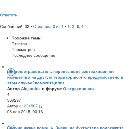
Ответить
Сообщений: 32 •
Страница
3
из
4
•
1
,
2
,
3
,
4
Похожие темы
Ответов
Просмотров
Последнее сообщение
вопрос:страхователь перевёз своё застрахованное
имущество на другую территорию,что предусмотрено в
этом случае?помогите,плиз
Автор
Alejandra
в форуме
О страховании
4
369297
Автор
q1234567
06 ноя 2015, 00:16
Срочно нужна помощь. Знающие бухгалтера подскажите.