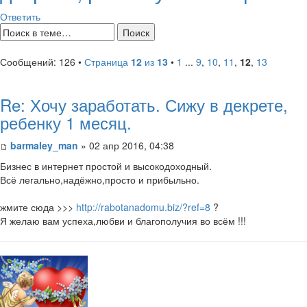
Ответить
Сообщений: 126 •
Страница
12
из
13
•
1
...
9
,
10
,
11
,
12
,
13
Re: Хочу заработать. Сижу в декрете,
ребенку 1 месяц.
barmaley_man
» 02 апр 2016, 04:38
Бизнес в интернет простой и высокодоходный.
Всё легально,надёжно,просто и прибыльно.
жмите сюда >>>
http://rabotanadomu.biz/?ref=8
?
Я желаю вам успеха,любви и благополучия во всём !!!