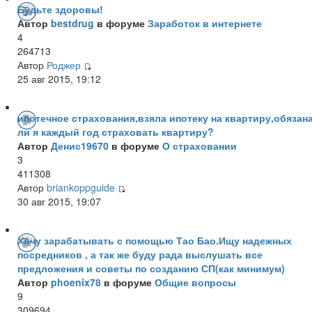
Будьте здоровы!
Автор
bestdrug
в форуме
Заработок в интернете
4
264713
Автор
Роджер
25 авг 2015, 19:12
ипотечное страхования,взяла ипотеку на квартиру,обязан
ли я каждый год страховать квартиру?
Автор
Денис19670
в форуме
О страховании
3
411308
Автор
briankoppguide
30 авг 2015, 19:07
Хочу зарабатывать с помощью Тао Бао.Ищу надежных
посредников , а так же буду рада выслушать все
предложения и советы по созданию СП(как минимум)
Автор
phoenix78
в форуме
Общие вопросы
9
309694