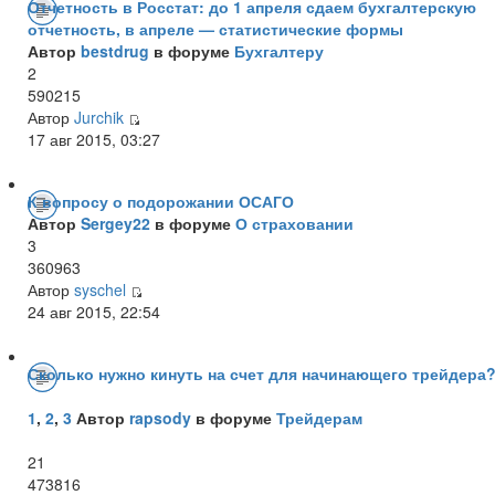
Отчетность в Росстат: до 1 апреля сдаем бухгалтерскую
отчетность, в апреле — статистические формы
Автор
bestdrug
в форуме
Бухгалтеру
2
590215
Автор
Jurchik
17 авг 2015, 03:27
К вопросу о подорожании ОСАГО
Автор
Sergey22
в форуме
О страховании
3
360963
Автор
syschel
24 авг 2015, 22:54
Сколько нужно кинуть на счет для начинающего трейдера
1
,
2
,
3
Автор
rapsody
в форуме
Трейдерам
21
473816