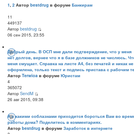
1
,
2
Автор
bestdrug
в форуме
Банкирам
11
449137
Автор
bestdrug
06 сен 2015, 23:55
Добрый день. В ОСП мне дали подтверждение, что у меня
нет долгов, вернее что я в базе должников не числюсь. Чт
меня смущает. Справка на листе А4, без печатей и никак не
оформлена, только текст и подпись пристава с рабочим те
Автор
Terwioa
в форуме
Юристам
4
365072
Автор
SendM
26 авг 2015, 09:38
А с какими соблазнами приходится бороться Вам во врем
работы дома? Поделитесь в комментариях.
Автор
bestdrug
в форуме
Заработок в интернете
3