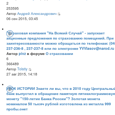
2
253595
Автор
Андрей Александрович
06 сен 2015, 03:45
"Страховая компания "На Всякий Случай" - запускает
акционные предложения по страхованию помещений. При
заинтересованности можно обращаться по телефонам: (04
237-236-8 , 237-237-8 или по электронке YVVlasov@narod.ru
Автор
pivz
в форуме
О страховании
6
366489
Автор
Tolstiy
27 авг 2015, 14:18
УРОК ИСТОРИИ Знаете ли вы, что в 2010 году Центральны
банк выпустил в обращение памятную пятикилограммову
монету "150-летие Банка России"? Золотая монета
номиналом 50 тысяч рублей изготовлена из металла 999
пробы.онет