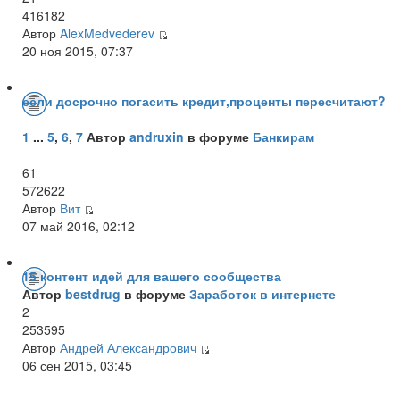
416182
Автор
AlexMedvederev
20 ноя 2015, 07:37
если досрочно погасить кредит,проценты пересчитают?
1
...
5
,
6
,
7
Автор
andruxin
в форуме
Банкирам
61
572622
Автор
Вит
07 май 2016, 02:12
15 контент идей для вашего сообщества
Автор
bestdrug
в форуме
Заработок в интернете
2
253595
Автор
Андрей Александрович
06 сен 2015, 03:45