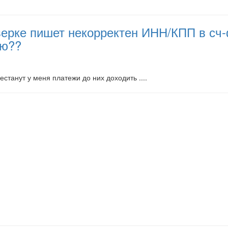
ерке пишет некорректен ИНН/КПП в сч-ф
ию??
рестанут у меня платежи до них доходить ....