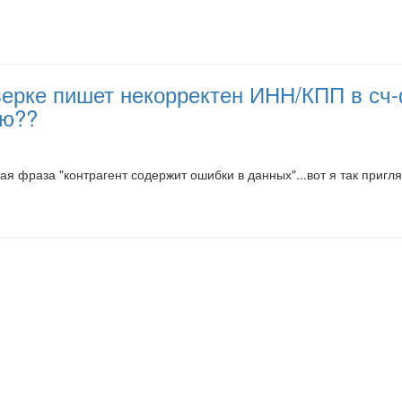
ерке пишет некорректен ИНН/КПП в сч-ф
ию??
ебная фраза "контрагент содержит ошибки в данных"...вот я так при