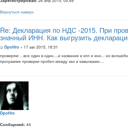
Зарегистрирован:
26 апр 2015, 05:49
Вернуться наверх
Re: Декларация по НДС -2015. При пров
значный ИНН. Как выгрузить декларац
DpoHro
» 17 авг 2015, 18:31
​проверяю ...все один в один....и название и кпп и инн... но волш
программе проверки пробел между зао и кавычками....
DpoHro
Сообщений:
44