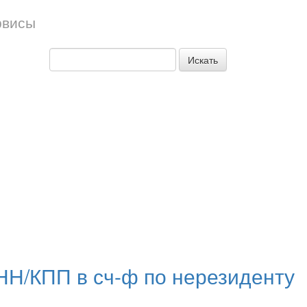
рвисы
Искать
НН/КПП в сч-ф по нерезиденту