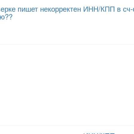
ерке пишет некорректен ИНН/КПП в сч-ф
ию??