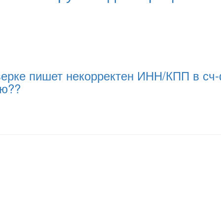
ерке пишет некорректен ИНН/КПП в сч-ф
ию??