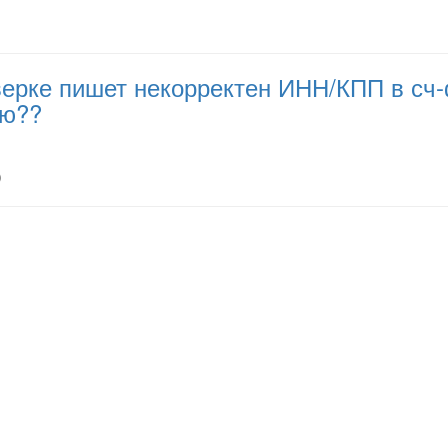
ерке пишет некорректен ИНН/КПП в сч-ф
ию??
)