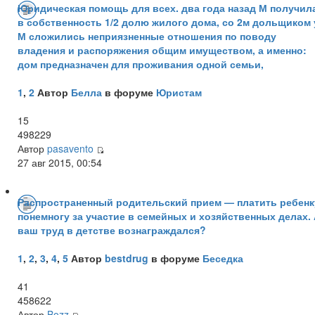
Юридическая помощь для всех. два года назад М получил
в собственность 1/2 долю жилого дома, со 2м дольщиком 
М сложились неприязненные отношения по поводу
владения и распоряжения общим имуществом, а именно:
дом предназначен для проживания одной семьи,
1
,
2
Автор
Белла
в форуме
Юристам
15
498229
Автор
pasavento
27 авг 2015, 00:54
Распространенный родительский прием — платить ребенк
понемногу за участие в семейных и хозяйственных делах.
ваш труд в детстве вознаграждался?
1
,
2
,
3
,
4
,
5
Автор
bestdrug
в форуме
Беседка
41
458622
Автор
Bozz