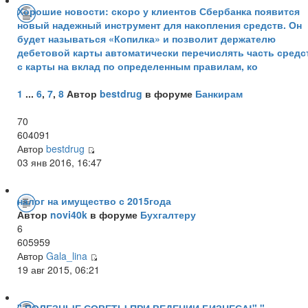
Хорошие новости: скоро у клиентов Сбербанка появится
новый надежный инструмент для накопления средств. Он
будет называться «Копилка» и позволит держателю
дебетовой карты автоматически перечислять часть средс
с карты на вклад по определенным правилам, ко
1
...
6
,
7
,
8
Автор
bestdrug
в форуме
Банкирам
70
604091
Автор
bestdrug
03 янв 2016, 16:47
налог на имущество с 2015года
Автор
novi40k
в форуме
Бухгалтеру
6
605959
Автор
Gala_lina
19 авг 2015, 06:21
" ПОЛЕЗНЫЕ СОВЕТЫ ПРИ ВЕДЕНИИ БИЗНЕСА!" "