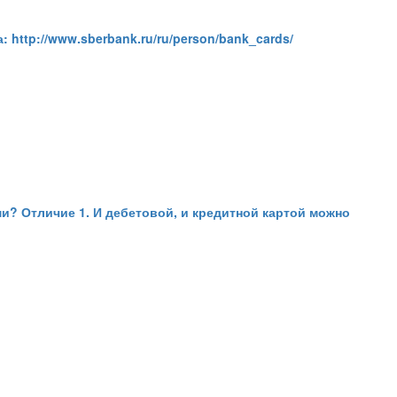
 http://www.sberbank.ru/ru/person/bank_cards/
и? Отличие 1. И дебетовой, и кредитной картой можно