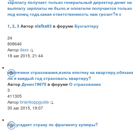
зарплату получает только генеральный директор.денег на
выплату зарплаты не было.и оплатили получается только
под конец года.какая ответственность нам грозит?я с
1
,
2
,
3
Автор
slafka83
в форуме
Бухгалтеру
24
808646
Автор
daxx
18 авг 2015, 21:44
ипотечное страхования,взяла ипотеку на квартиру,обязан
ли я каждый год страховать квартиру?
Автор
Денис19670
в форуме
О страховании
3
411305
Автор
briankoppguide
30 авг 2015, 19:07
Кто угадает страну по фрагменту купюры?