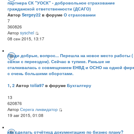
партнера СК "УОСК" - добровольное страхование
гражданской ответственности (ДСАГО)
Автор
Sergey22
в форуме
О страховании
7
360826
Автор
syschel
08 сен 2015, 13:17
Люди добрые, вопрос... Перешла на новое место работы (
связи с переездом). Сейчас в тупике. Раньше не
сталкивалась с совмещением ЕНВД и ОСНО на одной фир
с очень большими оборотами.
1
,
2
Автор
tolia97
в форуме
Бухгалтеру
13
620876
Автор
Серега ликвидатор
19 авг 2015, 01:08
как сделать отчётнуд документацию по бизнес плану?