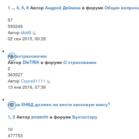
1
...
4
,
5
,
6
Автор
Андрей Дейнека
в форуме
Общие вопрос
57
550249
Автор
skald
02 сен 2015, 00:26
Автостраховочки
Автор
DieTRih
в форуме
О страховании
2
363527
Автор
Сергей1111
13 янв 2016, 07:36
ИП на ЕНВД должен ли вести кассовую книгу?
1
,
2
Автор
posevin
в форуме
Бухгалтеру
10
477753