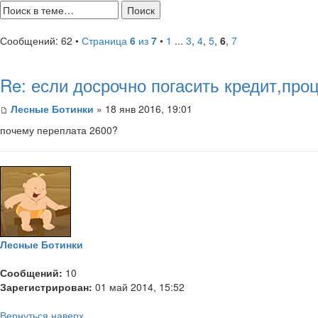
Сообщений: 62 •
Страница
6
из
7
•
1
...
3
,
4
,
5
,
6
,
7
Re: если досрочно погасить кредит,пр
Лесные Ботинки
» 18 янв 2016, 19:01
почему переплата 2600?
Лесные Ботинки
Сообщений:
10
Зарегистрирован:
01 май 2014, 15:52
Вернуться наверх