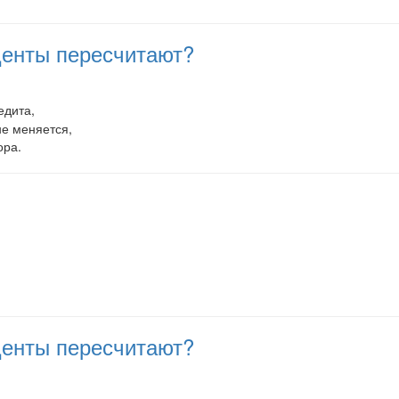
оценты пересчитают?
едита,
не меняется,
ора.
оценты пересчитают?