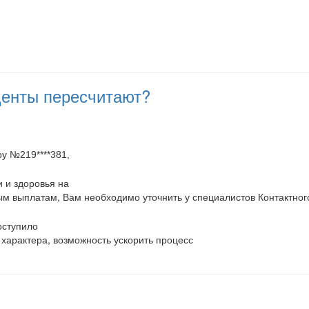
оценты пересчитают?
ру №219****381,
и и здоровья на
ым выплатам,
Вам необходимо уточнить
у специалистов Контактно
оступило
 характера,
возможность ускорить процесс