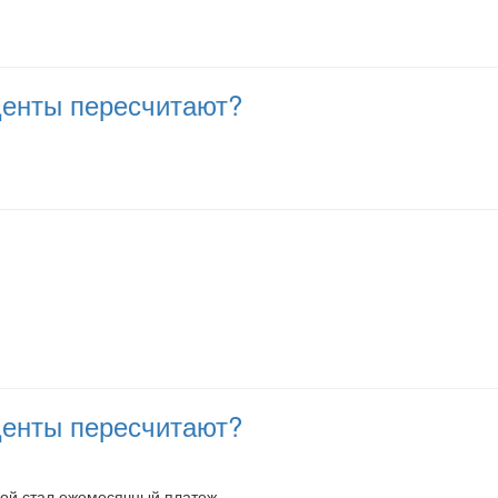
оценты пересчитают?
оценты пересчитают?
акой стал ежемесячный платеж