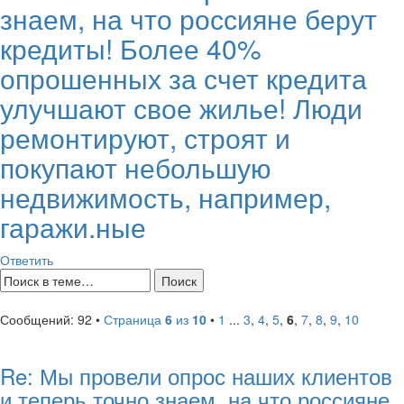
знаем, на что россияне берут
кредиты! Более 40%
опрошенных за счет кредита
улучшают свое жилье! Люди
ремонтируют, строят и
покупают небольшую
недвижимость, например,
гаражи.ные
Ответить
Сообщений: 92 •
Страница
6
из
10
•
1
...
3
,
4
,
5
,
6
,
7
,
8
,
9
,
10
Re: Мы провели опрос наших клиентов
и теперь точно знаем, на что россияне