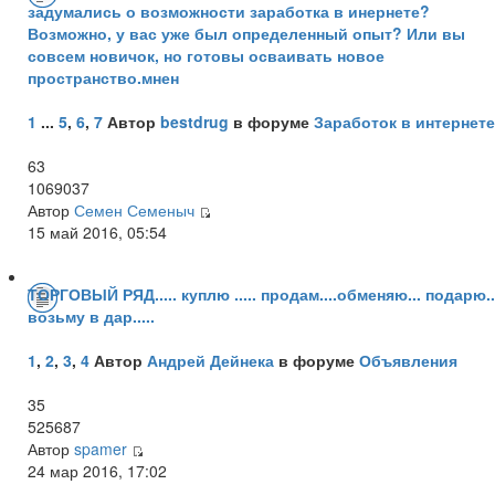
задумались о возможности заработка в инернете?
Возможно, у вас уже был определенный опыт? Или вы
совсем новичок, но готовы осваивать новое
пространство.мнен
1
...
5
,
6
,
7
Автор
bestdrug
в форуме
Заработок в интернете
63
1069037
Автор
Семен Семеныч
15 май 2016, 05:54
ТОРГОВЫЙ РЯД..... куплю ..... продам....обменяю... подарю..
возьму в дар.....
1
,
2
,
3
,
4
Автор
Андрей Дейнека
в форуме
Объявления
35
525687
Автор
spamer
24 мар 2016, 17:02