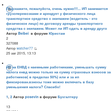
Подскажите, пожалуйста, очень нужно!!!... ИП занимается
грузоперевозками и арендует у физического лица
транспортное средство с экипажем (водитель - это
физическое лицо) по договору аренды транспортного
средства с экипажем. Может ли ИП сдать в аренду друго
Автор
Beibei
в форуме
Юристам
2
327088
Автор
watcher77
25 авг 2015, 13:13
ИП на ЕНВД с наемными работниками, уменьшать сумму
налога енвд можно только на сумму страховых взносов за
работников( в пределах 50%) или и за ип
фиксирован.взносы тоже можно включать в базу
уменьшения налога? Спасибо!
1
,
2
Автор
posevin
в форуме
Бухгалтеру
13