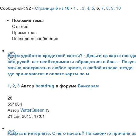
Сообщений: 92 •
Страница
6
из
10
•
1
...
3
,
4
,
5
,
6
,
7
,
8
,
9
,
10
Похожие темы
Ответов
Просмотров
Последнее сообщение
В чем удобство кредитной карты? - Деньги на карте всегд
под рукой, нет необходимости обращаться в банк. - Покуп
можно совершать в любое время, в любой стране, везде,
где принимаются к оплате карты.по м
1
,
2
,
3
Автор
bestdrug
в форуме
Банкирам
28
594064
Автор
WaterQueen
21 сен 2015, 17:01
Работа в интернете. С чего начать? По какой-то причине в