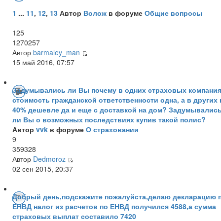
1
...
11
,
12
,
13
Автор
Волож
в форуме
Общие вопросы
125
1270257
Автор
barmaley_man
15 май 2016, 07:57
Задумывались ли Вы почему в одних страховых компани
стоимость гражданской ответственности одна, а в других 
40% дешевле да и еще с доставкой на дом? Задумывалис
ли Вы о возможных последствиях купив такой полис?
Автор
vvk
в форуме
О страховании
9
359328
Автор
Dedmoroz
02 сен 2015, 20:37
Добрый день,подскажите пожалуйста,делаю декларацию 
ЕНВД налог из расчетов по ЕНВД получился 4588,а сумма
страховых выплат составило 7420