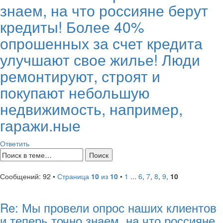
знаем, на что россияне берут
кредиты! Более 40%
опрошенных за счет кредита
улучшают свое жилье! Люди
ремонтируют, строят и
покупают небольшую
недвижимость, например,
гаражи.ные
Ответить
Сообщений: 92 •
Страница
10
из
10
•
1
...
6
,
7
,
8
,
9
,
10
Re: Мы провели опрос наших клиентов
и теперь точно знаем, на что россияне