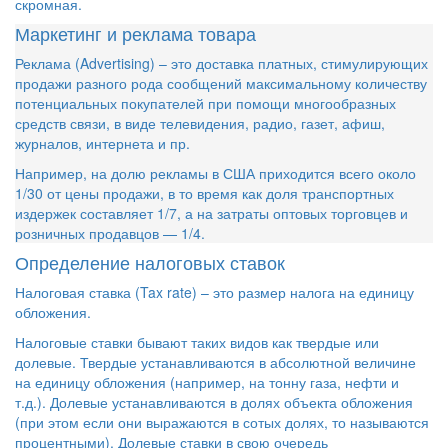
скромная.
NOK
- 79,4793
PLN
- 16,7446
Маркетинг и реклама товара
RON
- 16,3809
Реклама (Advertising) – это доставка платных, стимулирующих
XDR
- 91,7443
продажи разного рода сообщений максимальному количеству
SGD
- 47,3669
потенциальных покупателей при помощи многообразных
TJS
- 82,5039
средств связи, в виде телевидения, радио, газет, афиш,
TRY
- 21,9345
журналов, интернета и пр.
TMT
- 19,2216
Например, на долю рекламы в США приходится всего около
UZS
- 22,4440
1/30 от цены продажи, в то время как доля транспортных
UAH
- 25,4880
издержек составляет 1/7, а на затраты оптовых торговцев и
CZK
- 27,2589
розничных продавцов — 1/4.
SEK
- 79,0141
Определение налоговых ставок
CHF
- 66,8010
ZAR
- 42,9768
Налоговая ставка (Tax rate) – это размер налога на единицу
обложения.
KRW
- 55,4245
JPY
- 59,6981
Налоговые ставки бывают таких видов как твердые или
долевые. Твердые устанавливаются в абсолютной величине
на единицу обложения (например, на тонну газа, нефти и
т.д.). Долевые устанавливаются в долях объекта обложения
(при этом если они выражаются в сотых долях, то называются
процентными). Долевые ставки в свою очередь