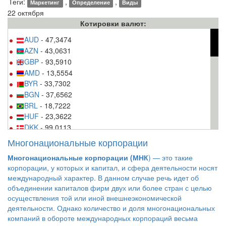
Теги:
,
,
Маркетинг
Определение
Виды
22 октября
Котировки валют:
AUD
- 47,3474
AZN
- 43,0631
GBP
- 93,5910
AMD
- 13,5554
BYR
- 33,7302
BGN
- 37,6562
BRL
- 18,7222
HUF
- 23,3622
DKK
- 99,0113
USD
- 64,9306
Многонациональные корпорации
EUR
- 73,6248
Многонациональные корпорации (МНК
) — это такие
INR
- 97,2415
корпорации, у которых и капитал, и сфера деятельности носят
KZT
- 19,7375
международный характер. В данном случае речь идет об
CAD
- 50,4472
объединении капиталов фирм двух или более стран с целью
KGS
- 94,3210
осуществления той или иной внешнеэкономической
CNY
- 99,5792
деятельности. Однако количество и доля многонациональных
компаний в обороте международных корпораций весьма
MDL
- 33,0436